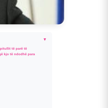
▾
tullit të parë të
 që kjo të ndodhë para