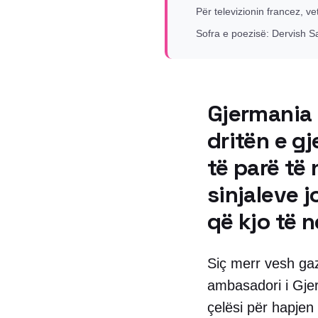
Për televizionin francez, 
Sofra e poezisë: Dervish S
Gjermania 
dritën e gj
të parë të
sinjaleve j
që kjo të n
Siç merr vesh gaz
ambasadori i Gjer
çelësi për hapjen