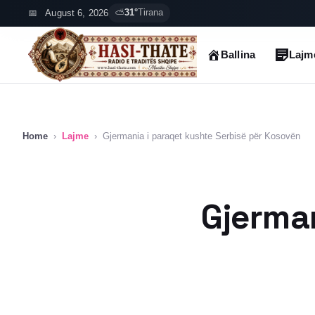
Skip
August 6, 2026
⛅
31°
Tirana
to
content
Ballina
Lajm
Home
›
Lajme
›
Gjermania i paraqet kushte Serbisë për Kosovën
Gjerman