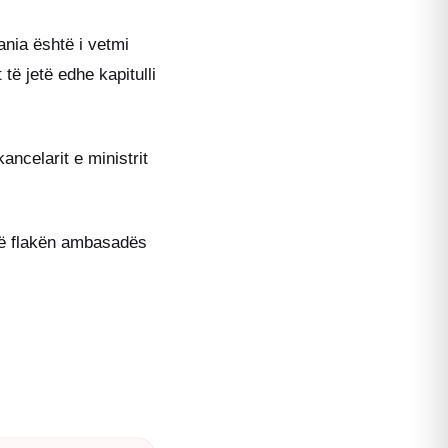
nia është i vetmi
të jetë edhe kapitulli
ncelarit e ministrit
në flakën ambasadës