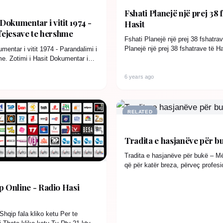
Fshati Planejë një prej 38 
 Dokumentar i vitit 1974 -
Hasit
 fejesave te hershme
Fshati Planejë një prej 38 fshatrav
Planejë një prej 38 fshatrave të H
mentar i vitit 1974 - Parandalimi i
hasjanëve…
e. Zotimi i Hasit Dokumentar i
6 years ago
RELATED
Tradita e hasjanëve për b
Tradita e hasjanëve për bukë – Më
që për katër breza, përveç profesi
ndërruar as recetën…
p Online - Radio Hasi
Shqip fala kliko ketu Per te