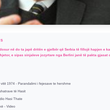
TS
ur në do ta japë dritën e gjelbër që Serbia të fillojë hapjen e kapi
etor, e sipas sinjaleve jozyrtare nga Berlini janë të pakta gjasat
 vitit 1974 - Parandalimi i fejesave te hershme
shatrave të Hasit
dio Hasi Thate
kë - Video