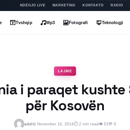
NDËGJO LIVE
MARKETING
KONTAKTO
RADIO
e
Tvshqip
Mp3
Fotografi
Teknologji
LAJME
ia i paraqet kushte
për Kosovën
add
📅 November 16, 2014
⏱ 2 min read
👁 53
💬 0