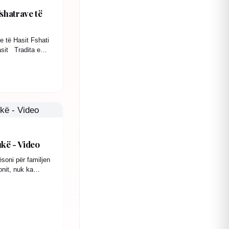
fshatrave të
e të Hasit Fshati
asit Tradita e
ukë - Video
soni për familjen
onit, nuk ka