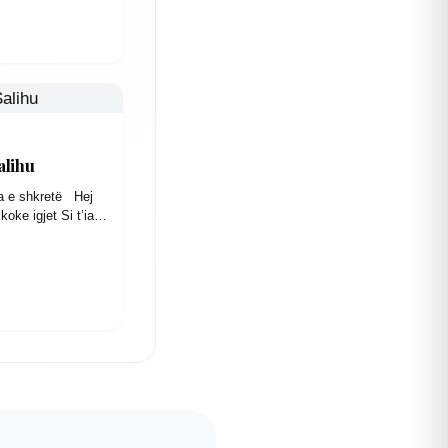
alihu
a e shkretë Hej
oke igjet Si t’ia