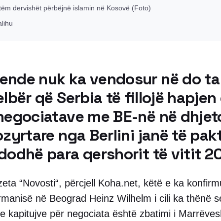
vetëm dervishët përbëjnë islamin në Kosovë (Foto)
alihu
ende nuk ka vendosur në do ta
elbër që Serbia të fillojë hapjen 
 negociatave me BE-në në dhjeto
ozyrtare nga Berlini janë të pak
dodhë para qershorit të vitit 2
eta “Novosti“, përcjell Koha.net, këtë e ka konfir
manisë në Beograd Heinz Wilhelm i cili ka thënë se
 e kapitujve për negociata është zbatimi i Marrëves