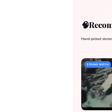
🧠
Recom
Hand-picked storie
STRONG MATCH