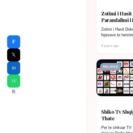
Zotimi i Hasit
Parandalimi i
Zotimi i Hasit Doku
fejesave te hershm
vitit 1974…
𝐅
6 years ago
𝕏
RELATED
in
𝓦
⎘
Shiko Tv Shqi
Thate
Per te shikuar TV 