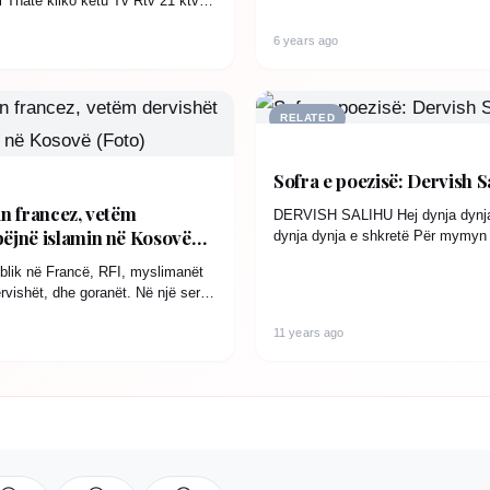
i Thate kliko ketu Tv Rtv 21 ktv…
6 years ago
RELATED
Sofra e poezisë: Dervish S
in francez, vetëm
DERVISH SALIHU Hej dynja dynj
bëjnë islamin në Kosovë
dynja dynja e shkretë Për mymyn k
baj…
ublik në Francë, RFI, myslimanët
vishët, dhe goranët. Në një seri
arëve “Udhëtim nëpër…
11 years ago