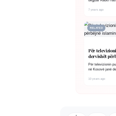
degjuar Radio Has
7 years ago
RELATED
Për televizion
dervishët për
(Foto)
Për televizionin p
në Kosovë janë der
të foto-dokument
10 years ago