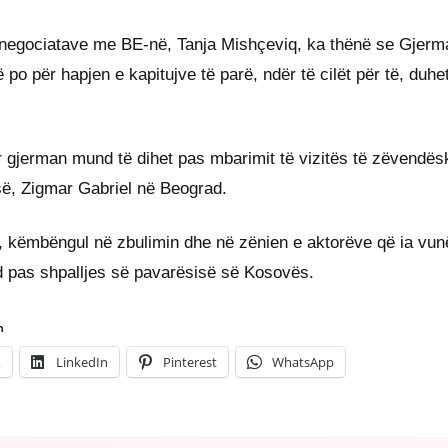
negociatave me BE-në, Tanja Mishçeviq, ka thënë se Gjerma
po për hapjen e kapitujve të parë, ndër të cilët për të, duhet 
 gjerman mund të dihet pas mbarimit të vizitës të zëvendëska
ë, Zigmar Gabriel në Beograd.
, këmbëngul në zbulimin dhe në zënien e aktorëve që ia vu
 pas shpalljes së pavarësisë së Kosovës.
n
X
LinkedIn
Pinterest
WhatsApp