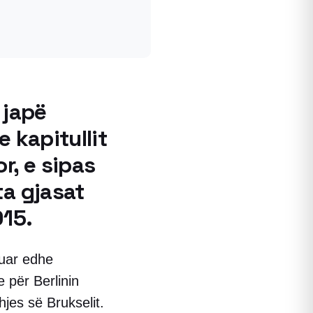
 japë
e kapitullit
r, e sipas
ta gjasat
015.
muar edhe
 për Berlinin
hjes së Brukselit.