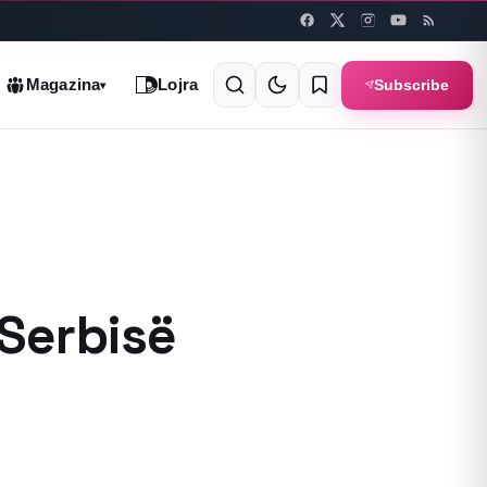
Subscribe
Magazina
Lojra
▾
 Serbisë