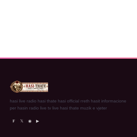
hasi live radio hasi thate hasi official rreth hasit informacione
per hasin radio live tv live hasi thate muzik e vjeter
𝐅
𝕏
◉
▶