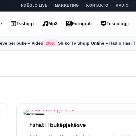
NDËGJO LIVE
MARKETING
KONTAKTO
RADIO
e
Tvshqip
Mp3
Fotografi
Teknologji
 për bukë – Video
Shiko Tv Shqip Online – Radio Hasi That
20:20
📰
Story
Fshati i bukëpjekësve