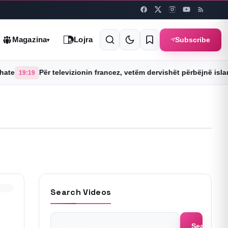
Subscribe
Magazina
Lojra
▾
e
Për televizionin francez, vetëm dervishët përbëjnë islami
19:19
Search Videos
Search
Search