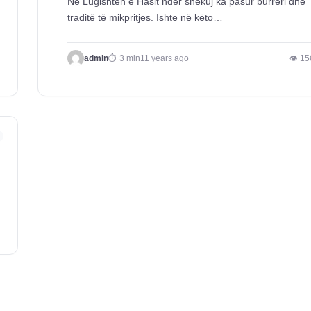
Në Lugishtën e Hasit ndër shekuj ka pasur burrëri dhe
traditë të mikpritjes. Ishte në këto…
admin
3 min
11 years ago
👁 15