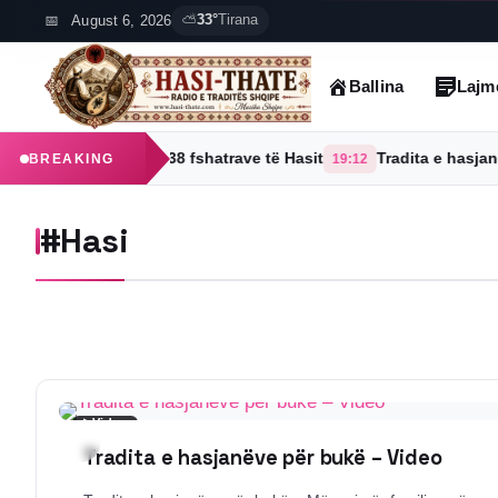
Skip
August 6, 2026
⛅
33°
Tirana
to
content
Ballina
Lajm
ti Planejë një prej 38 fshatrave të Hasit
Tradita e hasjanëve
BREAKING
19:12
#Hasi
▶
Video
Tradita e hasjanëve për bukë – Video