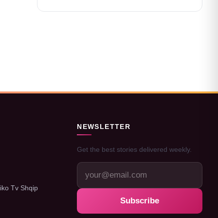
NEWSLETTER
Get the best stories delivered weekly.
iko Tv Shqip
Subscribe