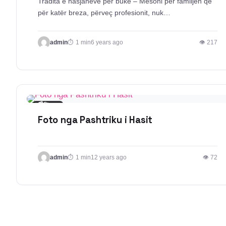
Tradita e hasjanëve për bukë – Mësoni për familjen që
për katër breza, përveç profesionit, nuk…
admin
1 min
6 years ago
👁 217
📰
Story
Foto nga Pashtriku i Hasit
admin
1 min
12 years ago
👁 72