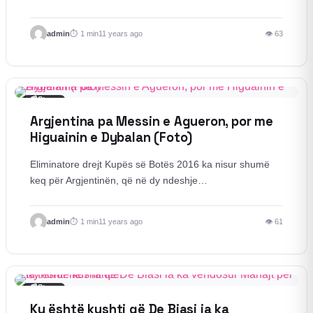
admin
1 min
11 years ago
👁 63
📰
Story
Argjentina pa Messin e Agueron, por me
Higuainin e Dybalan (Foto)
Eliminatore drejt Kupës së Botës 2016 ka nisur shumë
keq për Argjentinën, që në dy ndeshje…
admin
1 min
11 years ago
👁 61
📰
Story
Ky është kushti që De Biasi ia ka