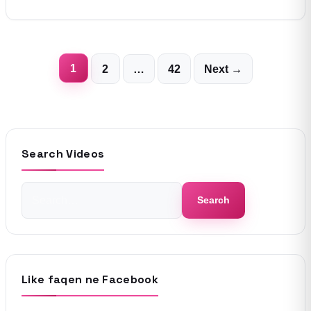
Posts
1
2
…
42
Next →
pagination
Search Videos
Search
Search
for:
Like faqen ne Facebook