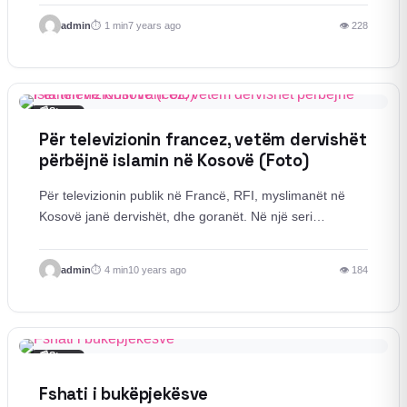
admin
1 min
7 years ago
👁 228
📰
Story
Për televizionin francez, vetëm dervishët
përbëjnë islamin në Kosovë (Foto)
Për televizionin publik në Francë, RFI, myslimanët në
Kosovë janë dervishët, dhe goranët. Në një seri…
admin
4 min
10 years ago
👁 184
📰
Story
Fshati i bukëpjekësve