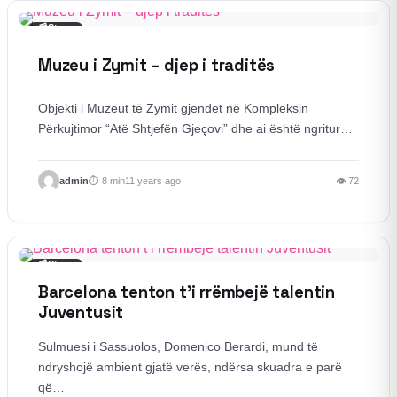
📰
Story
Muzeu i Zymit – djep i traditës
Objekti i Muzeut të Zymit gjendet në Kompleksin
Përkujtimor “Atë Shtjefën Gjeçovi” dhe ai është ngritur…
admin
8 min
11 years ago
👁 72
📰
Story
Barcelona tenton t’i rrëmbejë talentin
Juventusit
Sulmuesi i Sassuolos, Domenico Berardi, mund të
ndryshojë ambient gjatë verës, ndërsa skuadra e parë
që…