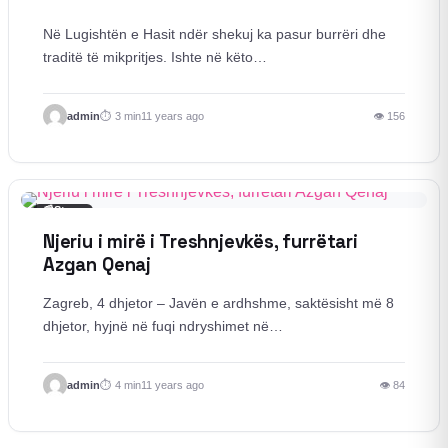
Në Lugishtën e Hasit ndër shekuj ka pasur burrëri dhe
traditë të mikpritjes. Ishte në këto…
admin
3 min
11 years ago
👁 156
📰
Story
Njeriu i mirë i Treshnjevkës, furrëtari
Azgan Qenaj
Zagreb, 4 dhjetor – Javën e ardhshme, saktësisht më 8
dhjetor, hyjnë në fuqi ndryshimet në…
admin
4 min
11 years ago
👁 84