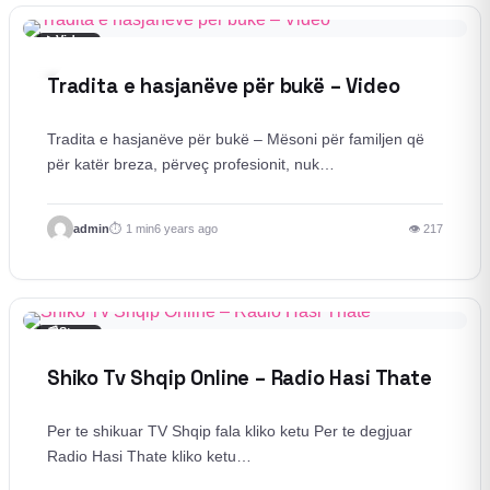
▶
Video
Tradita e hasjanëve për bukë – Video
Tradita e hasjanëve për bukë – Mësoni për familjen që
për katër breza, përveç profesionit, nuk…
admin
1 min
6 years ago
👁 217
📰
Story
Shiko Tv Shqip Online – Radio Hasi Thate
Per te shikuar TV Shqip fala kliko ketu Per te degjuar
Radio Hasi Thate kliko ketu…