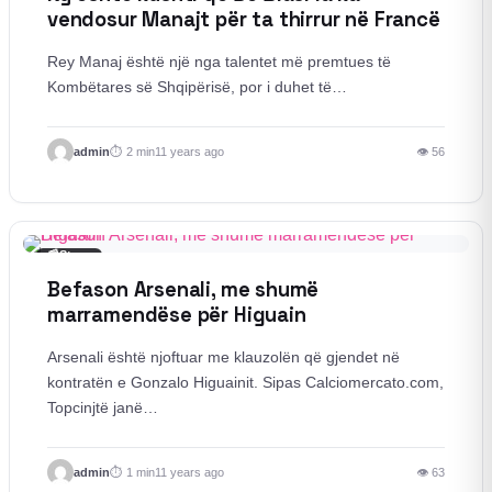
vendosur Manajt për ta thirrur në Francë
Rey Manaj është një nga talentet më premtues të
Kombëtares së Shqipërisë, por i duhet të…
admin
2 min
11 years ago
👁 56
📰
Story
Befason Arsenali, me shumë
marramendëse për Higuain
Arsenali është njoftuar me klauzolën që gjendet në
kontratën e Gonzalo Higuainit. Sipas Calciomercato.com,
Topcinjtë janë…
admin
1 min
11 years ago
👁 63