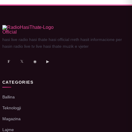
hasi live radio hasi thate hasi official rreth hasit informacione per
hasin radio live tv live hasi thate muzik e vjeter
𝐅
𝕏
◉
▶
CATEGORIES
Ballina
Teknologji
Magazina
Lajme