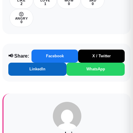
LIKE
LOVE
WOW
SAD
2
1
0
0
😡
ANGRY
0
📢 Share:
Facebook
X / Twitter
LinkedIn
WhatsApp