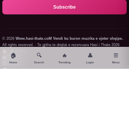
Subscribe
© 2026
Www.hasi-thate.coM Vendi ku buron muzika e vjeter shqipe.
.
All rights reserved. · Te gjitha te drejtat e rezervuara Hasi i Thate 2026
Ballina
🏠
🏠
🔍
🔥
👤
☰
Lajme
📰
Home
Search
Trending
Login
Menu
Tvshqip
Mp3
Fotografi
Teknologji
Magazina
Lojra
↑
🔍
🔖
↗
◐