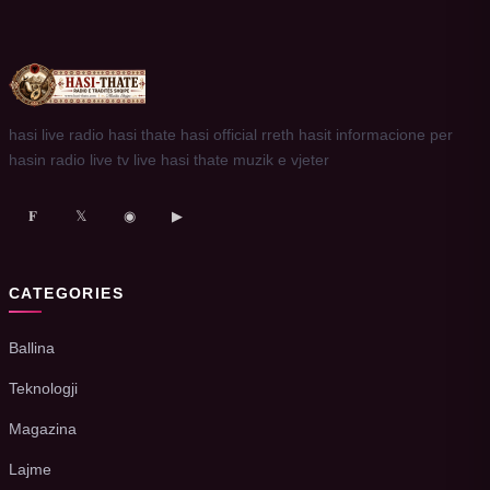
hasi live radio hasi thate hasi official rreth hasit informacione per
hasin radio live tv live hasi thate muzik e vjeter
𝐅
𝕏
◉
▶
CATEGORIES
Ballina
Teknologji
Magazina
Lajme