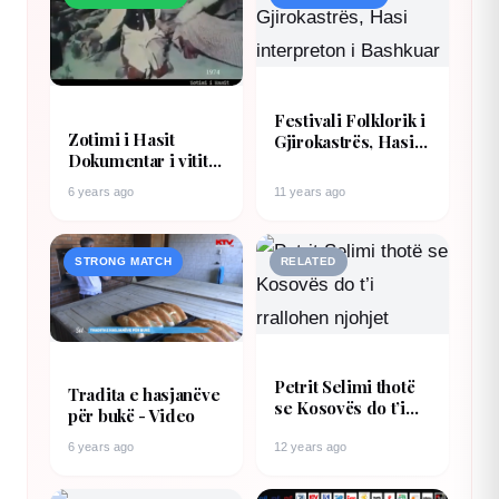
Festivali Folklorik i
Zotimi i Hasit
Gjirokastrës, Hasi
Dokumentar i vitit
interpreton i
1974 - Parandalimi i
Bashkuar
6 years ago
11 years ago
fejesave te
hershme
STRONG MATCH
RELATED
Petrit Selimi thotë
Tradita e hasjanëve
se Kosovës do t’i
për bukë - Video
rrallohen njohjet
6 years ago
12 years ago