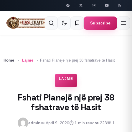
Skip to
content
Subscribe
Home
›
Lajme
›
Fshati Planejë një prej 38 fshatrave të Hasit
LAJME
Fshati Planejë një prej 38
fshatrave të Hasit
admin
📅 April 9, 2020
⏱ 1 min read
👁 223
💬 1