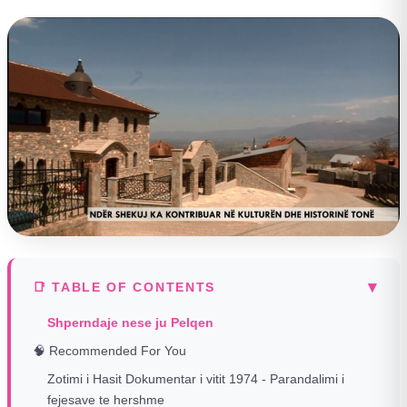
▾
📑 TABLE OF CONTENTS
Shperndaje nese ju Pelqen
🧠 Recommended For You
Zotimi i Hasit Dokumentar i vitit 1974 - Parandalimi i
fejesave te hershme