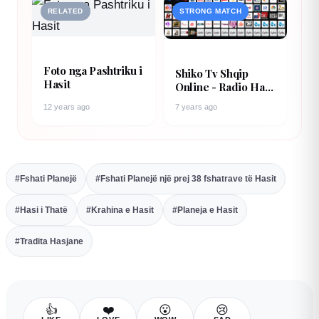
RELATED
STRONG MATCH
Foto nga Pashtriku i
Shiko Tv Shqip
Hasit
Online - Radio Hasi
Thate
12 years ago
7 years ago
#Fshati Planejë
#Fshati Planejë një prej 38 fshatrave të Hasit
#Hasi i Thatë
#Krahina e Hasit
#Planeja e Hasit
#Tradita Hasjane
👍
❤️
😮
😢