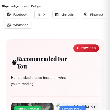
Shperndaje nese ju Pelqen
Facebook
X
LinkedIn
Pinterest
WhatsApp
AI-POWERED
Recommended For
🧠
You
Hand-picked stories based on what
you’re reading
PERFECT MATCH
STRONG MATCH