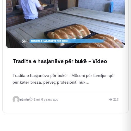
Tradita e hasjanëve për bukë – Video
Tradita e hasjanëve për bukë – Mësoni për familjen që
për katër breza, përveç profesionit, nuk…
admin
1 min
6 years ago
👁 217