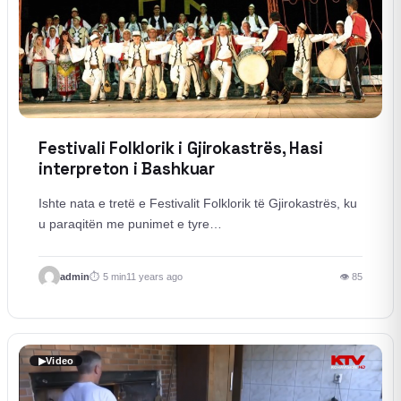
Festivali Folklorik i Gjirokastrës, Hasi
interpreton i Bashkuar
Ishte nata e tretë e Festivalit Folklorik të Gjirokastrës, ku
u paraqitën me punimet e tyre…
admin
5 min
11 years ago
👁 85
▶
Video