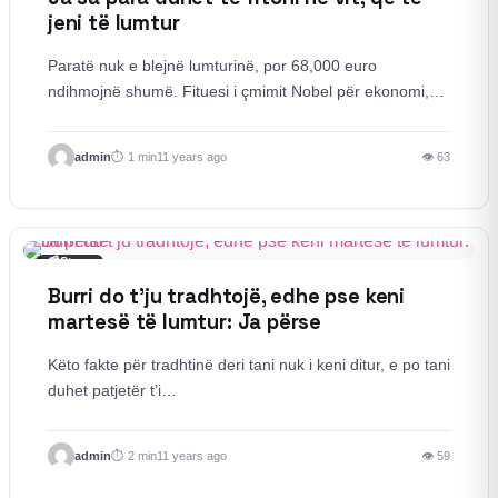
jeni të lumtur
Paratë nuk e blejnë lumturinë, por 68,000 euro
ndihmojnë shumë. Fituesi i çmimit Nobel për ekonomi,…
admin
1 min
11 years ago
👁 63
📰
Story
Burri do t’ju tradhtojë, edhe pse keni
martesë të lumtur: Ja përse
Këto fakte për tradhtinë deri tani nuk i keni ditur, e po tani
duhet patjetër t’i…
admin
2 min
11 years ago
👁 59