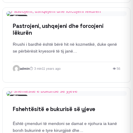
📰
Story
Pastrojeni, ushqejeni dhe forcojeni
lëkurën
Rrushi i bardhë është bërë hit në kozmetikë, duke qenë
se përbërësit kryesorë të tij janë…
admin
3 min
11 years ago
👁 56
📰
Story
Fshehtësitë e bukurisë së yjeve
Është çmenduri të mendoni se damat e njohura ia kanë
borxh bukurinë e tyre kirurgjisë dhe…