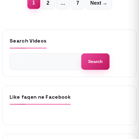
Posts
1
2
…
7
Next →
pagination
Search Videos
Search
Search
for:
Like faqen ne Facebook