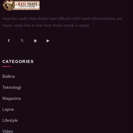
hasi live radio hasi thate hasi official rreth hasit informacione per
hasin radio live tv live hasi thate muzik e vjeter
𝐅
𝕏
◉
▶
CATEGORIES
Ballina
Teknologji
Magazina
Lajme
Lifestyle
Video