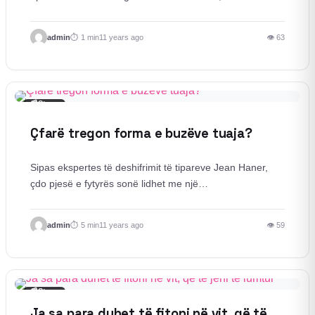
admin
1 min
11 years ago
👁 63
📰
Story
Çfarë tregon forma e buzëve tuaja?
Sipas ekspertes të deshifrimit të tipareve Jean Haner,
çdo pjesë e fytyrës sonë lidhet me një…
admin
5 min
11 years ago
👁 59
📰
Story
Ja sa para duhet të fitoni në vit, që të