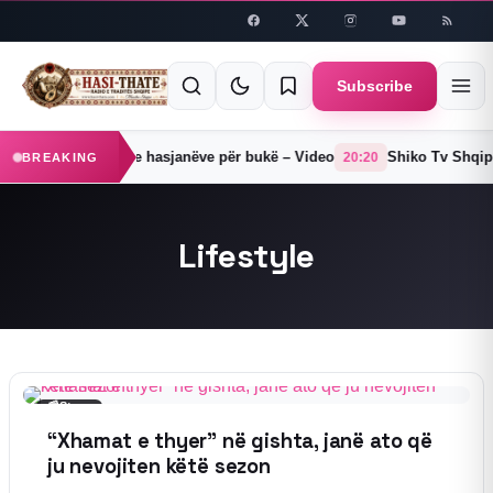
Skip to
content
Subscribe
t
Tradita e hasjanëve për bukë – Video
Shiko Tv Shqip Onl
19:12
20:20
BREAKING
Lifestyle
📰
Story
“Xhamat e thyer” në gishta, janë ato që
ju nevojiten këtë sezon