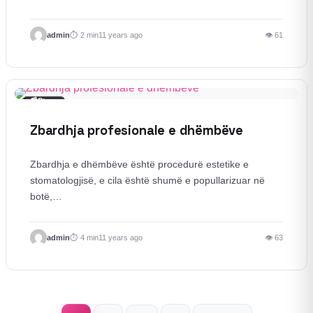
admin
2 min
11 years ago
👁 61
📰
Story
Zbardhja profesionale e dhëmbëve
Zbardhja e dhëmbëve është procedurë estetike e
stomatologjisë, e cila është shumë e popullarizuar në
botë,…
admin
4 min
11 years ago
👁 63