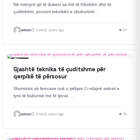
Në mënyrë që të dukeni sa më të frikshëm dhe të
çuditshëm, provoni teknikën e zbukurimit…
admin
1 min
11 years ago
👁 74
📰
Story
Gjashtë teknika të çuditshme për
qerpikë të përsosur
Shumicës së femrave nuk u pëlqen t’i ndajnë sekret e
tyre të bukurisë me të tjerat.…
admin
3 min
11 years ago
👁 76