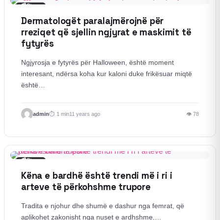
📰
Story
Dermatologët paralajmërojnë për
rreziqet që sjellin ngjyrat e maskimit të
fytyrës
Ngjyrosja e fytyrës për Halloween, është moment
interesant, ndërsa koha kur kaloni duke frikësuar miqtë
është…
admin
1 min
11 years ago
👁 78
📰
Story
Këna e bardhë është trendi më i ri i
arteve të përkohshme trupore
Tradita e njohur dhe shumë e dashur nga femrat, që
aplikohet zakonisht nga nuset e ardhshme,…