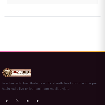
hasi live radio hasi thate hasi official rreth hasit informacione per
hasin radio live tv live hasi thate muzik e vjeter
𝐅
𝕏
◉
▶