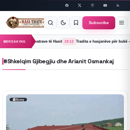
Skip to
content
Subscribe
jë një prej 38 fshatrave të Hasit
Tradita e hasjanëve për bukë – V
19:12
BREAKING
#Shkelqim Gjibegjiu dhe Arianit Osmankaj
📰
Story