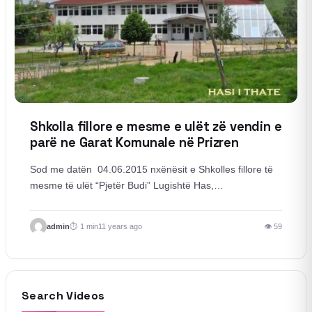
Shkolla fillore e mesme e ulët zë vendin e
parë ne Garat Komunale në Prizren
Sod me datën 04.06.2015 nxënësit e Shkolles fillore të
mesme të ulët “Pjetër Budi” Lugishtë Has,…
admin
1 min
11 years ago
👁 59
Search Videos