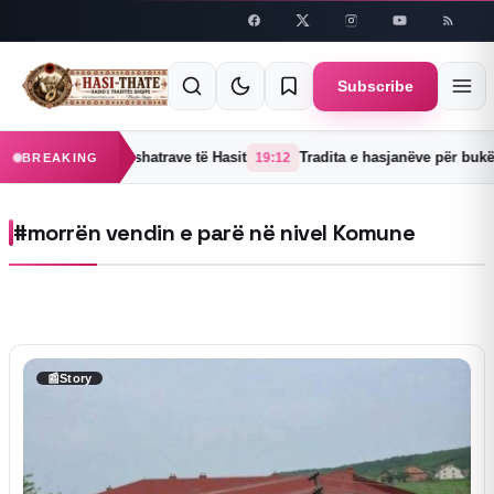
Skip to
content
Subscribe
nejë një prej 38 fshatrave të Hasit
Tradita e hasjanëve për bukë –
19:12
BREAKING
#morrën vendin e parë në nivel Komune
📰
Story