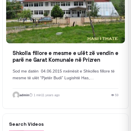
Shkolla fillore e mesme e ulët zë vendin e
parë ne Garat Komunale në Prizren
Sod me datën 04.06.2015 nxënësit e Shkolles fillore të
mesme të ulët “Pjetër Budi” Lugishtë Has,…
admin
1 min
11 years ago
👁 59
Search Videos