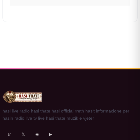
hasi live radio hasi thate hasi official rreth hasit informacione per
hasin radio live tv live hasi thate muzik e vjeter
𝐅
𝕏
◉
▶