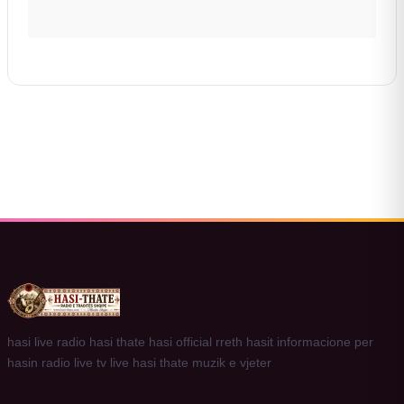
hasi live radio hasi thate hasi official rreth hasit informacione per
hasin radio live tv live hasi thate muzik e vjeter