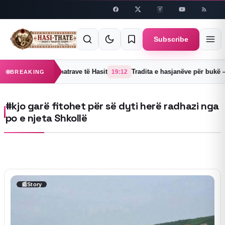
Skip to
content
Subscribe
jë një prej 38 fshatrave të Hasit
Tradita e hasjanëve për bukë – V
19:12
BREAKING
#kjo garë fitohet për së dyti herë radhazi nga
po e njeta Shkollë
📰
Story