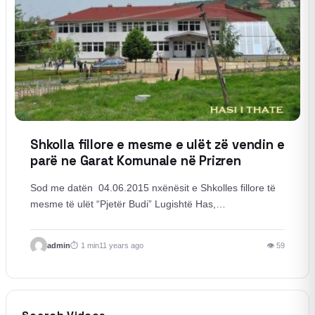
Shkolla fillore e mesme e ulët zë vendin e
parë ne Garat Komunale në Prizren
Sod me datën 04.06.2015 nxënësit e Shkolles fillore të
mesme të ulët “Pjetër Budi” Lugishtë Has,…
admin
1 min
11 years ago
👁 59