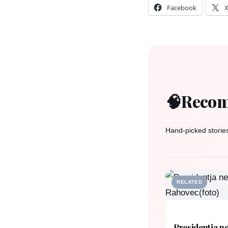
Facebook
🧠
Recom
Hand-picked storie
RELATED
Presidentja ne