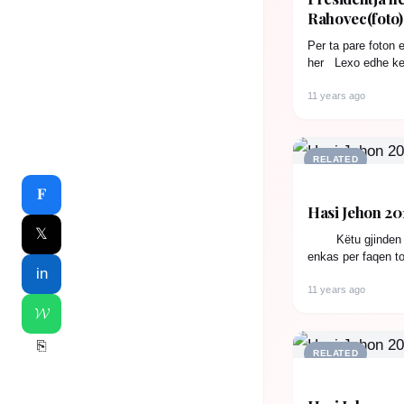
Rahovec(foto)
Per ta pare foton 
her Lexo edhe ket
11 years ago
RELATED
𝐅
Hasi Jehon 201
𝕏
Këtu gjinden dis
enkas per faqen t
in
fotot gjendet nat
11 years ago
𝓦
⎘
RELATED