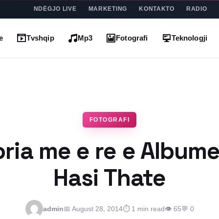
NDËGJO LIVE
MARKETING
KONTAKTO
RADIO
e
Tvshqip
Mp3
Fotografi
Teknologji
FOTOGRAFI
ria me e re e Album
Hasi Thate
admin
📅 August 28, 2014
⏱ 1 min read
👁 65
💬 0