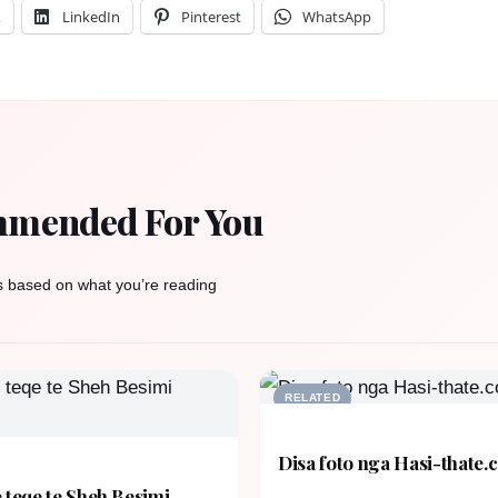
X
LinkedIn
Pinterest
WhatsApp
mended For You
s based on what you’re reading
RELATED
Disa foto nga Hasi-thate.
 teqe te Sheh Besimi