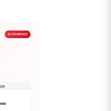
AI-POWERED
com