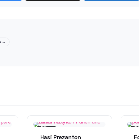
ts →
📰
Story
📰
Hasi Prezanton
F