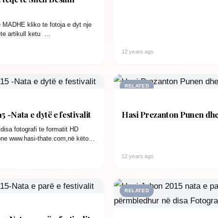
e MADHE kliko te fotoja e dyt nje
e artikull ketu …
12 years ago
RELATED
5 -Nata e dytë e festivalit
Hasi Prezanton Punen dhe 
a fotografi te formatit HD
one www.hasi-thate.com,në këto
a…
12 years ago
RELATED