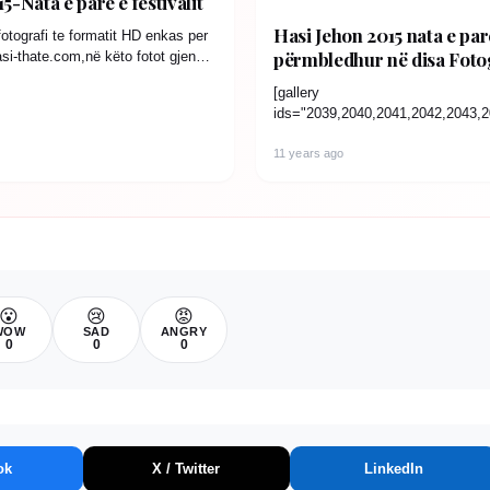
5-Nata e parë e festivalit
Hasi Jehon 2015 nata e par
fotografi te formatit HD enkas per
përmbledhur në disa Foto
si-thate.com,në këto fotot gjendet
ivalit…
[gallery
ids="2039,2040,2041,2042,2043,2
47,2048,2049,2050,2051,2052,20
,2057,2058,2059,2060,2061,2062,
11 years ago
066"]
😮
😢
😡
WOW
SAD
ANGRY
0
0
0
ok
X / Twitter
LinkedIn