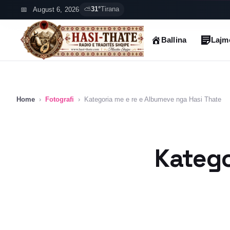
Skip
August 6, 2026
⛅
31°
Tirana
to
content
Ballina
Lajm
Home
›
Fotografi
›
Kategoria me e re e Albumeve nga Hasi Thate
Katego