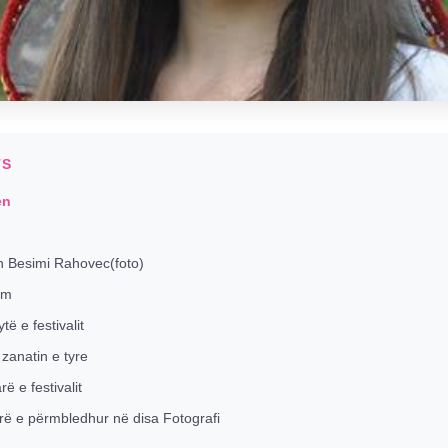
TS
en
h Besimi Rahovec(foto)
om
ë e festivalit
zanatin e tyre
 e festivalit
rë e përmbledhur në disa Fotografi