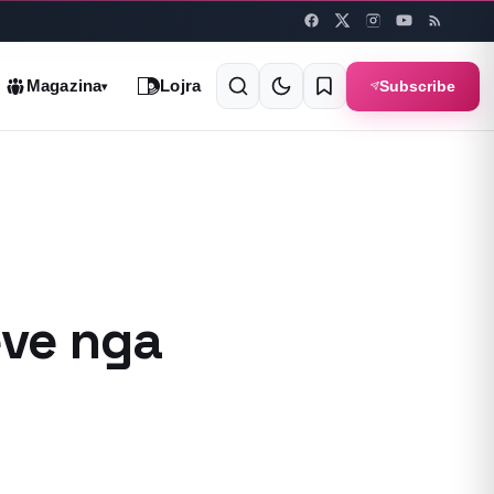
Subscribe
Magazina
Lojra
▾
eve nga