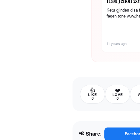
Hasi Jehon 201
Këtu gjinden disa 
faqen tone www.ha
nata e parë e fest
11 years ago
👍
❤️
LIKE
LOVE
0
0
📢 Share:
Facebo