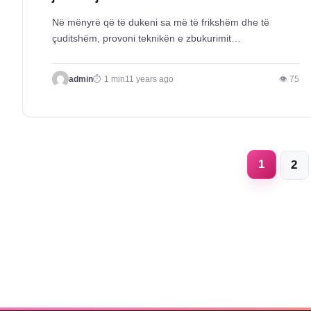
Në mënyrë që të dukeni sa më të frikshëm dhe të
çuditshëm, provoni teknikën e zbukurimit…
admin
1 min
11 years ago
👁 75
1
2