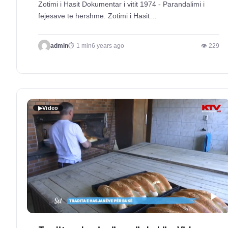
Zotimi i Hasit Dokumentar i vitit 1974 - Parandalimi i
fejesave te hershme. Zotimi i Hasit…
admin
1 min
6 years ago
👁 229
▶
Video