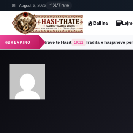
Skip
August 6, 2026
⛅
31°
Tirana
to
content
Ballina
Lajm
 38 fshatrave të Hasit
Tradita e hasjanëve për bukë – Video
BREAKING
19:12