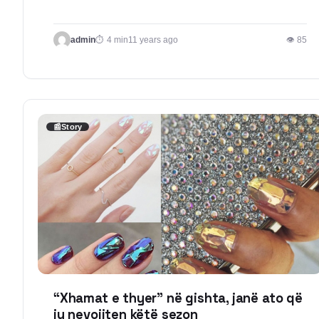
admin
4 min
11 years ago
👁 85
📰
Story
“Xhamat e thyer” në gishta, janë ato që
ju nevojiten këtë sezon