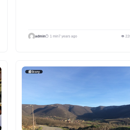
admin
1 min
7 years ago
👁 22
📰
Story