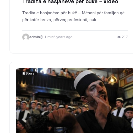
Tradita e hasjanëve për bukë – Video
Tradita e hasjanëve për bukë – Mësoni për familjen që
për katër breza, përveç profesionit, nuk…
admin
1 min
6 years ago
👁 217
📰
Story