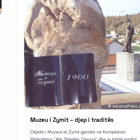
Muzeu i Zymit – djep i traditës
Objekti i Muzeut të Zymit gjendet në Kompleksin
Përkujtimor “Atë Shtjefën Gjeçovi” dhe ai është ngritur