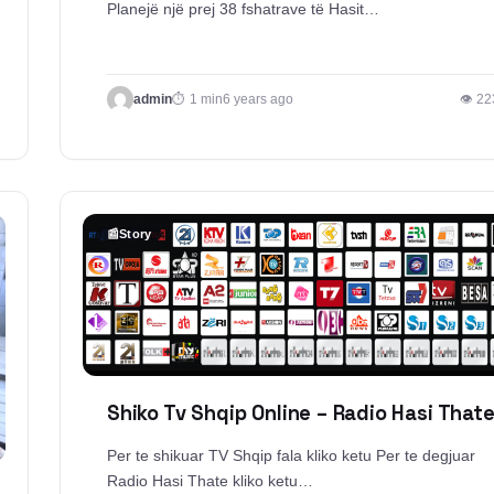
Planejë një prej 38 fshatrave të Hasit…
admin
1 min
6 years ago
👁 22
📰
Story
Shiko Tv Shqip Online – Radio Hasi That
Per te shikuar TV Shqip fala kliko ketu Per te degjuar
Radio Hasi Thate kliko ketu…