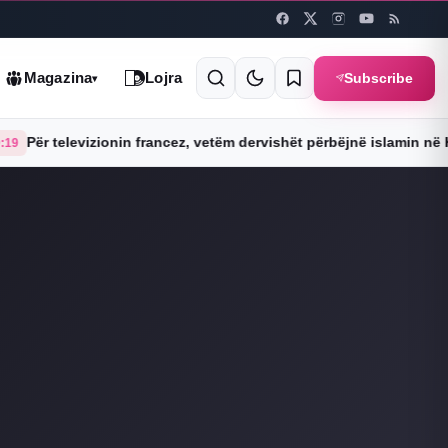
Subscribe
Magazina
Lojra
▾
zionin francez, vetëm dervishët përbëjnë islamin në Kosovë (Foto)