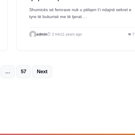
Shumicës së femrave nuk u pëlqen t’i ndajnë sekret e
tyre të bukurisë me të tjerat.…
admin
3 min
11 years ago
👁 7
Posts
…
57
Next
pagination