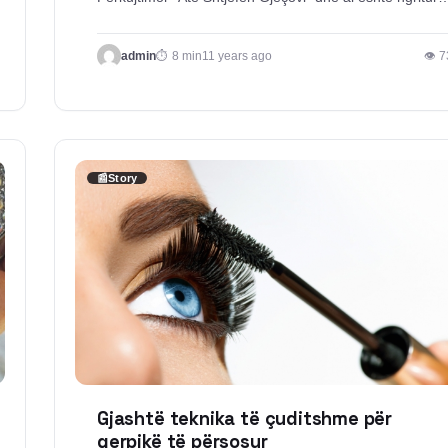
admin
8 min
11 years ago
👁 7
📰
Story
Gjashtë teknika të çuditshme për
qerpikë të përsosur