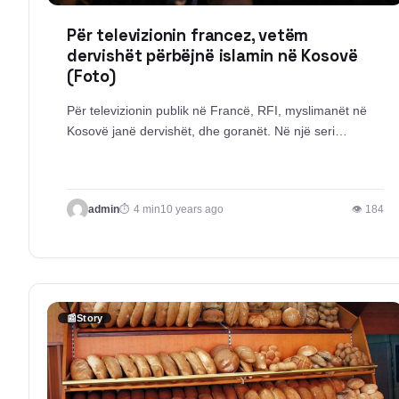
Për televizionin francez, vetëm
dervishët përbëjnë islamin në Kosovë
(Foto)
Për televizionin publik në Francë, RFI, myslimanët në
Kosovë janë dervishët, dhe goranët. Në një seri…
admin
4 min
10 years ago
👁 184
📰
Story