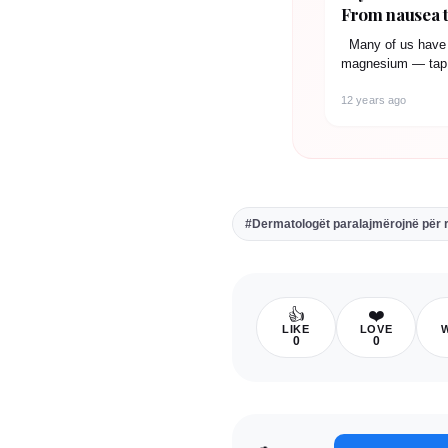
From nausea t
osteoporosis,
Many of us have s
cause...
magnesium — tap w
often…
12 years ago
#Dermatologët paralajmërojnë për rr
👍
❤️
LIKE
LOVE
0
0