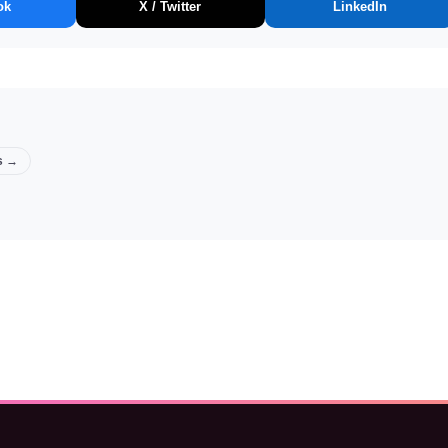
ok
X / Twitter
LinkedIn
ts →