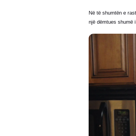
Në të shumtën e raste
një dëmtues shumë i