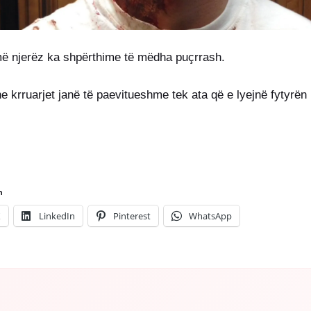
më njerëz ka shpërthime të mëdha puçrrash.
e krruarjet janë të paevitueshme tek ata që e lyejnë fytyrën
n
X
LinkedIn
Pinterest
WhatsApp