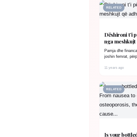
RELATED
Dëshironi t’i 
nga meshkujt 
Pamja dhe financat
joshin femrat, pë
karakter shtëpiak
11 years ago
RELATED
Is your bottl