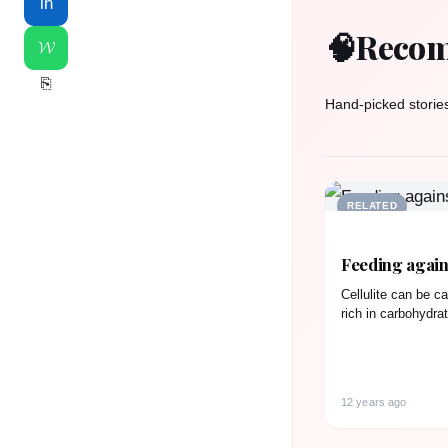
in
🧠
Recom
𝓦
⎘
Hand-picked storie
RELATED
Feeding agains
Cellulite can be ca
rich in carbohydra
balanced nutritio
12 years ago