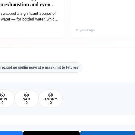
o exhaustion and even
 there may be a surprising
wapped a significant source of
ater — for bottled water, which
11 years ago
eziqet që sjellin ngjyrat e maskimit të fytyrës
😮
😢
😡
WOW
SAD
ANGRY
0
0
0