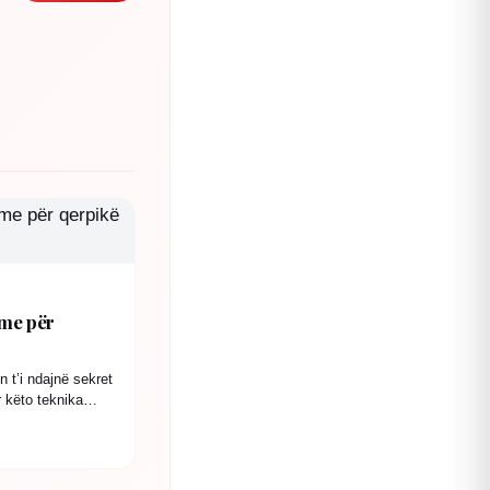
hme për
 t’i ndajnë sekret
r këto teknika