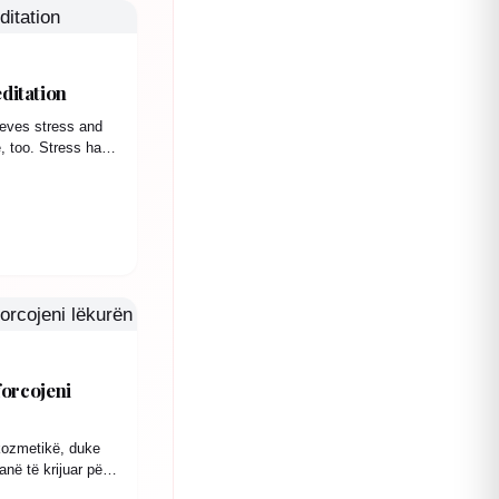
ditation
ieves stress and
, too. Stress has
forcojeni
 kozmetikë, duke
anë të krijuar për