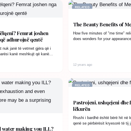
RELATED
The Beauty Benefits of Me
pëlqeni? Femrat joshen
How five minutes of "me time" rel
që adhurojnë qentë
does wonders for your appearance
become a constant…
 nuk janë të vetmet gjëra që i
rparësi kanë meshkujt që kanë
ë. Çdo…
12 years ago
RELATED
Pastrojeni, ushqejeni dhe 
lëkurën
Rrushi i bardhë është bërë hit në
qenë se përbërësit kryesorë të tij j
ed water making you ILL?
kujdes…