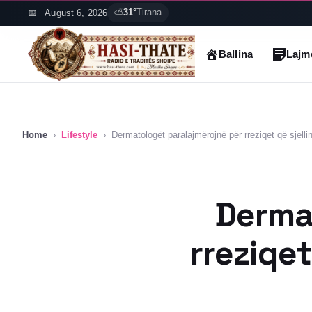
Skip
August 6, 2026
⛅
31°
Tirana
to
content
Ballina
Lajm
Home
›
Lifestyle
›
Dermatologët paralajmërojnë për rreziqet që sjelli
Derma
rreziqet