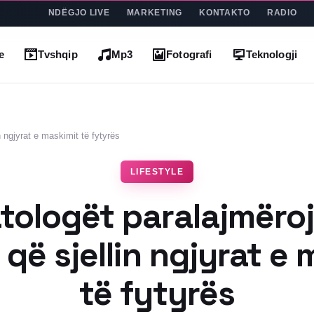
NDËGJO LIVE
MARKETING
KONTAKTO
RADIO
e
Tvshqip
Mp3
Fotografi
Teknologji
n ngjyrat e maskimit të fytyrës
LIFESTYLE
tologët paralajmëroj
 që sjellin ngjyrat e
të fytyrës