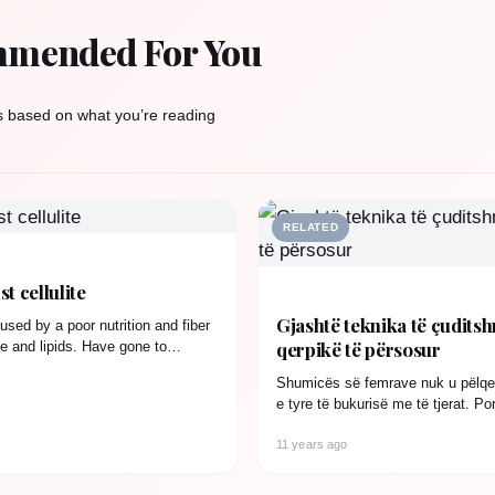
mended For You
s based on what you’re reading
RELATED
t cellulite
Gjashtë teknika të çudits
used by a poor nutrition and fiber
qerpikë të përsosur
te and lipids. Have gone to
n.…
Shumicës së femrave nuk u pëlqen
e tyre të bukurisë me të tjerat. Po
për…
11 years ago