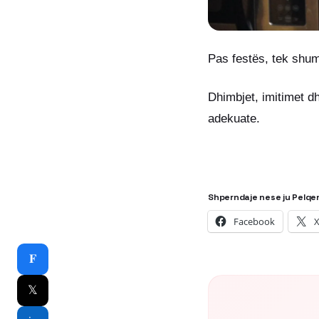
Pas festës, tek shu
Dhimbjet, imitimet dh
adekuate.
Shperndaje nese ju Pelqe
Facebook
𝐅
𝕏