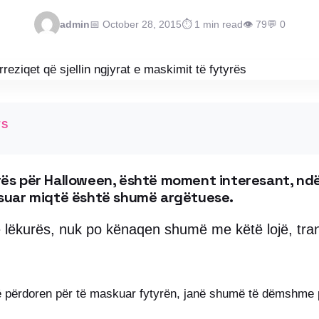
admin
📅 October 28, 2015
⏱ 1 min read
👁 79
💬 0
TS
rës për Halloween, është moment interesant, nd
ësuar miqtë është shumë argëtuese.
 e lëkurës, nuk po kënaqen shumë me këtë lojë, tr
ë përdoren për të maskuar fytyrën, janë shumë të dëmshme 