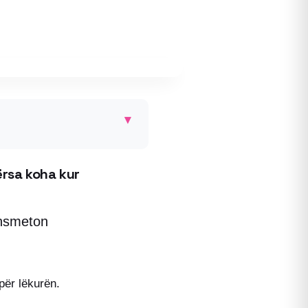
▾
ërsa koha kur
ansmeton
për lëkurën.