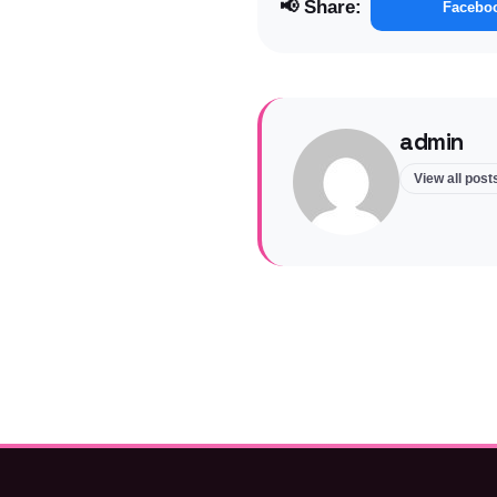
📢 Share:
Facebo
admin
View all pos