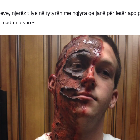
ve, njerëzit lyejnë fytyrën me ngjyra që janë për letër apo 
 madh i lëkurës.