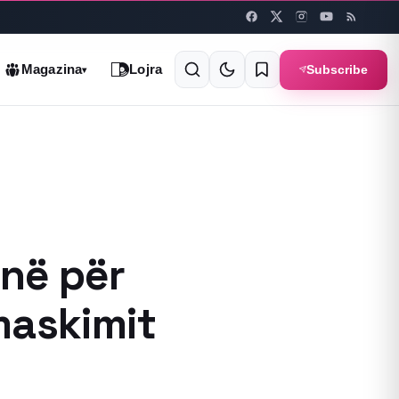
Subscribe
Magazina
Lojra
▾
në për
 maskimit