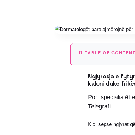
📑 TABLE OF CONTEN
Ngjyrosja e fyty
kaloni duke frik
Por, specialistët
Telegrafi.
Kjo, sepse ngjyrat q