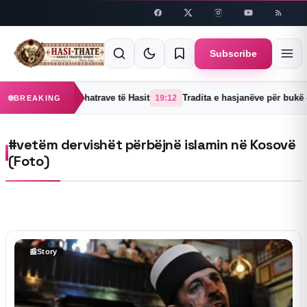
Skip to
content
Subscribe
ejë një prej 38 fshatrave të Hasit
Tradita e hasjanëve për bukë – 
19:12
BREAKING
#vetëm dervishët përbëjnë islamin në Kosovë
(Foto)
📰
Story