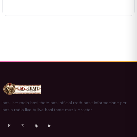
hasi live radio hasi thate hasi official rreth hasit informacione per
hasin radio live tv live hasi thate muzik e vjeter
𝐅
𝕏
◉
▶