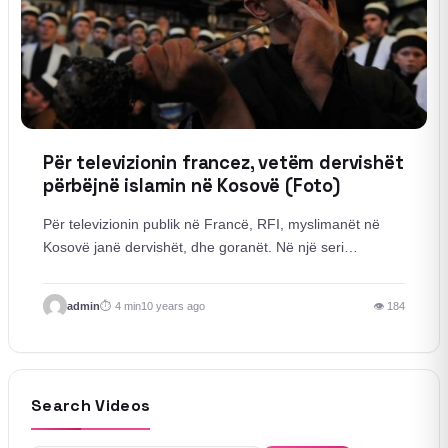
Për televizionin francez, vetëm dervishët
përbëjnë islamin në Kosovë (Foto)
Për televizionin publik në Francë, RFI, myslimanët në
Kosovë janë dervishët, dhe goranët. Në një seri…
admin
4 min
10 years ago
👁 184
Search Videos