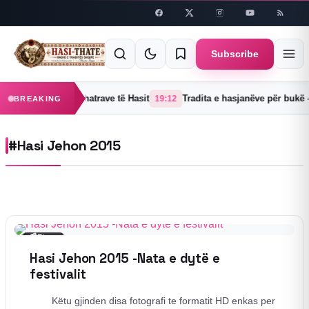
Skip to
content
Subscribe
nejë një prej 38 fshatrave të Hasit
Tradita e hasjanëve për bukë –
19:12
BREAKING
#Hasi Jehon 2015
📰
Story
Hasi Jehon 2015 -Nata e dytë e
festivalit
Këtu gjinden disa fotografi te formatit HD enkas per