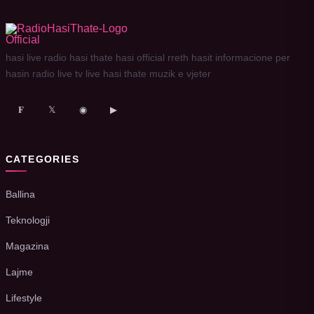
hasi live radio hasi thate hasi official rreth hasit informacione per
hasin radio live tv live hasi thate muzik e vjeter
𝐅
𝕏
◉
▶
CATEGORIES
Ballina
Teknologji
Magazina
Lajme
Lifestyle