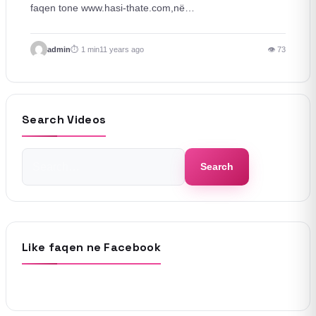
faqen tone www.hasi-thate.com,në…
admin
1 min
11 years ago
👁 73
Search Videos
Search
Search
for:
Like faqen ne Facebook