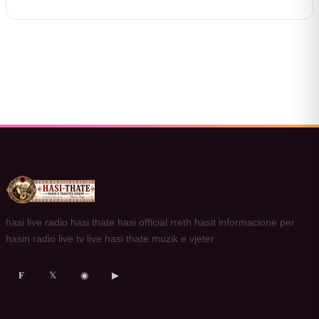
hasi live radio hasi thate hasi official rreth hasit informacione per
hasin radio live tv live hasi thate muzik e vjeter
𝐅
𝕏
◉
▶