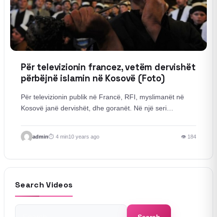
Për televizionin francez, vetëm dervishët
përbëjnë islamin në Kosovë (Foto)
Për televizionin publik në Francë, RFI, myslimanët në
Kosovë janë dervishët, dhe goranët. Në një seri…
admin
4 min
10 years ago
👁 184
Search Videos
Search