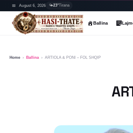
Skip
August 6, 2026
🌤️
23°
Tirana
to
content
Ballina
Lajm
Home
›
Ballina
›
ARTIOLA & PONI – FOL SHQIP
ART