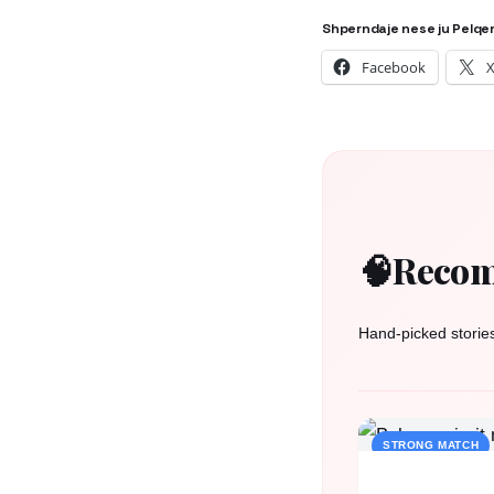
Shperndaje nese ju Pelqe
Facebook
🧠
Recom
Hand-picked storie
STRONG MATCH