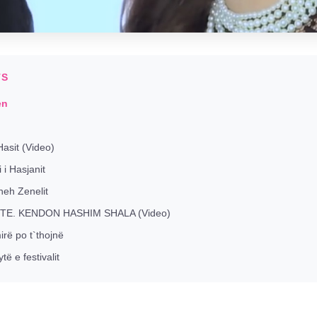
TS
en
Hasit (Video)
 i Hasjanit
heh Zenelit
TE. KENDON HASHIM SHALA (Video)
irë po t`thojnë
ë e festivalit