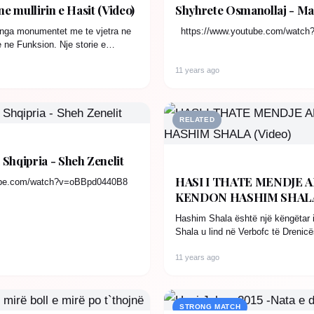
ne mullirin e Hasit (Video)
Shyhrete Osmanollaj - Mall
eri nga monumentet me te vjetra ne
https://www.youtube.com/watch
 ne Funksion. Nje storie e
11 years ago
RELATED
Shqipria - Sheh Zenelit
HASI I THATE MENDJE A
tube.com/watch?v=oBBpd0440B8
KENDON HASHIM SHALA 
Hashim Shala është një këngëtar 
Shala u lind në Verbofc të Drenicë
bujare me…
11 years ago
STRONG MATCH