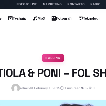
NDËGJO LIVE
MARKETING
KONTAKTO
RADIO
e
Tvshqip
Mp3
Fotografi
Teknologji
BALLINA
IOLA & PONI – FOL S
admin
📅 February 1, 2015
⏱ 1 min read
👁 62
💬 0