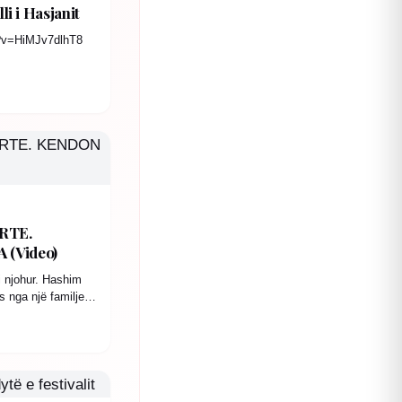
i i Hasjanit
?v=HiMJv7dlhT8
RTE.
(Video)
i njohur. Hashim
s nga një familje