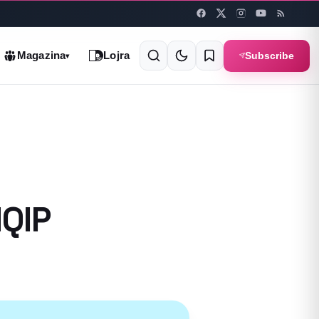
Subscribe
Magazina
Lojra
▾
HQIP