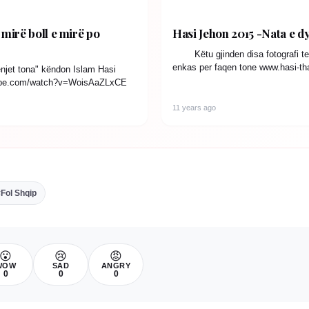
 mirë boll e mirë po
Hasi Jehon 2015 -Nata e dyt
Këtu gjinden disa fotografi te 
enkas per faqen tone www.hasi-th
enjet tona" këndon Islam Hasi
fotot gjendet nata…
tube.com/watch?v=WoisAaZLxCE
11 years ago
Fol Shqip
😮
😢
😡
WOW
SAD
ANGRY
0
0
0