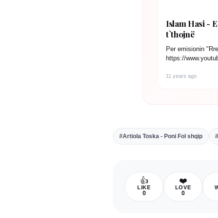
Islam Hasi - E
t`thojnë
Per emisionin "Rr
https://www.you
11 years ago
#Artiola Toska - Poni Fol shqip
#
👍
❤️
LIKE
LOVE
0
0