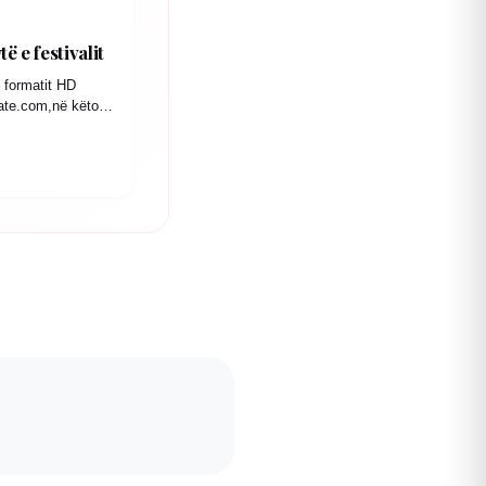
ë e festivalit
formatit HD
ate.com,në këto