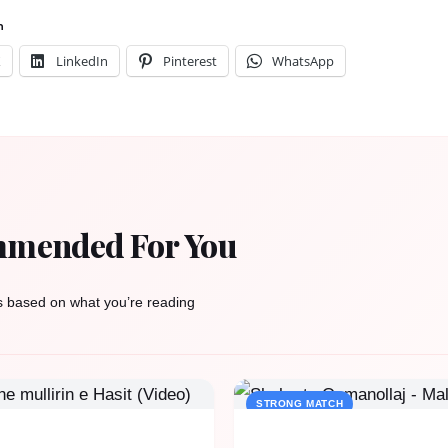
n
X
LinkedIn
Pinterest
WhatsApp
mended For You
s based on what you’re reading
STRONG MATCH