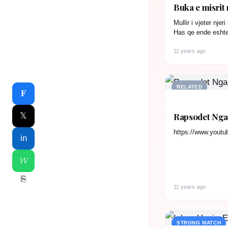
Buka e misrit 
Mullir i vjeter nj
Has qe ende eshte
pregatitur…
11 years ago
RELATED
𝐅
Rapsodet Nga 
𝕏
https://www.you
in
𝓦
⎘
11 years ago
STRONG MATCH