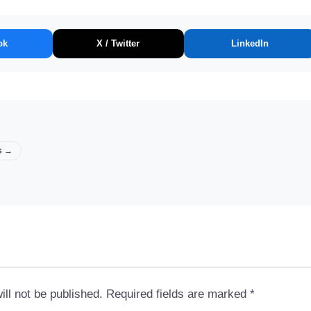
ok
X / Twitter
LinkedIn
ts →
ll not be published.
Required fields are marked
*