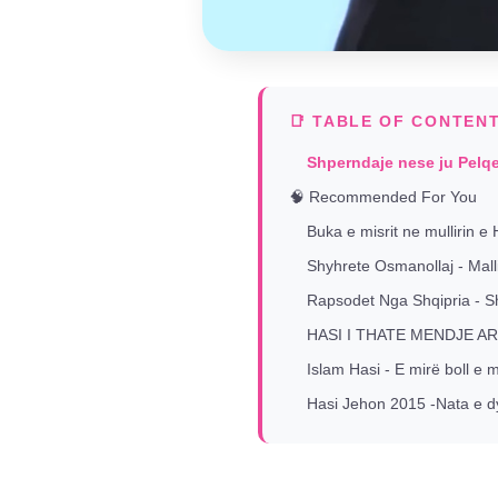
📑 TABLE OF CONTEN
Shperndaje nese ju Pelq
🧠 Recommended For You
Buka e misrit ne mullirin e 
Shyhrete Osmanollaj - Malli
Rapsodet Nga Shqipria - S
HASI I THATE MENDJE AR
Islam Hasi - E mirë boll e m
Hasi Jehon 2015 -Nata e dyt