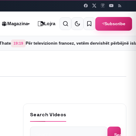
Subscribe
Magazina
Lojra
▾
te
Për televizionin francez, vetëm dervishët përbëjnë islam
19:19
Search Videos
Search
Search