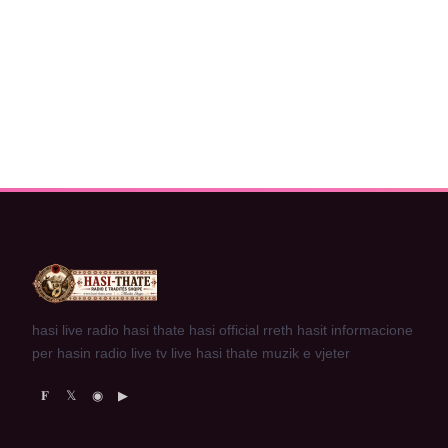
hasi live radio hasi thate hasi official rreth hasit informacione
per hasin radio live tv live hasi thate muzik e vjeter
𝐅
𝕏
◉
▶