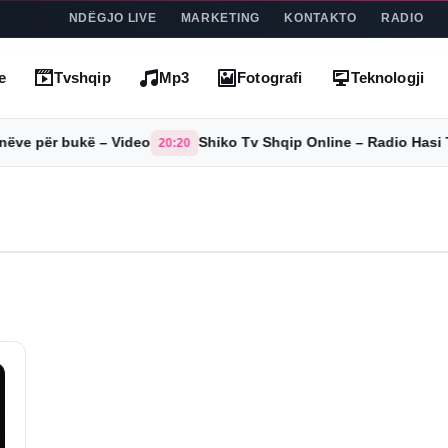
NDËGJO LIVE
MARKETING
KONTAKTO
RADIO
e
Tvshqip
Mp3
Fotografi
Teknologji
e për bukë – Video
Shiko Tv Shqip Online – Radio Hasi Tha
20:20