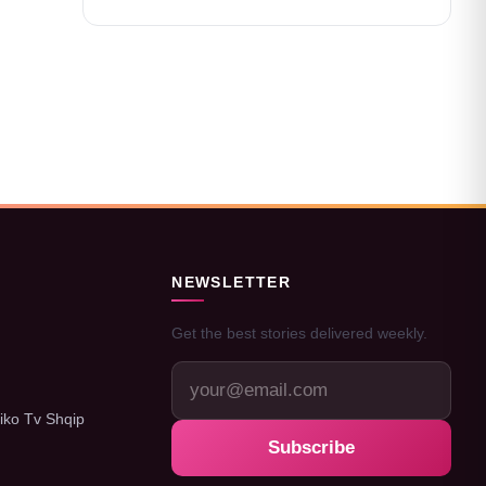
NEWSLETTER
Get the best stories delivered weekly.
iko Tv Shqip
Subscribe