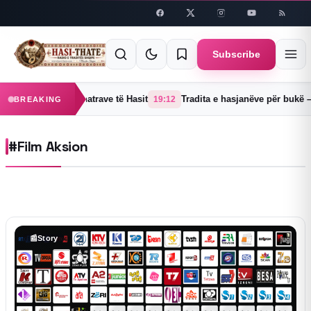
Skip to
content
Subscribe
ejë një prej 38 fshatrave të Hasit
Tradita e hasjanëve për bukë – 
19:12
BREAKING
#Film Aksion
📰
Story