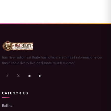
hasi live radio hasi thate hasi official rreth hasit informacione per
hasin radio live tv live hasi thate muzik e vjeter
𝐅
𝕏
◉
▶
CATEGORIES
Ballina