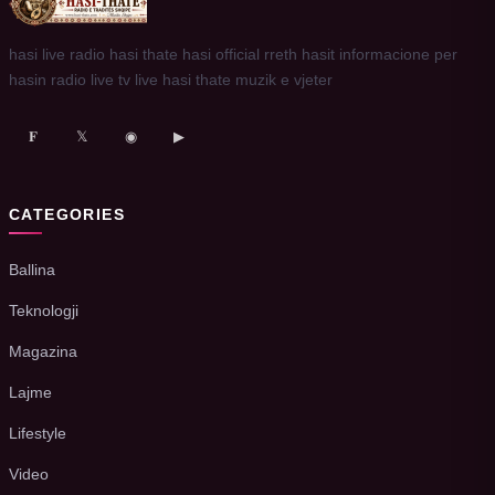
hasi live radio hasi thate hasi official rreth hasit informacione per
hasin radio live tv live hasi thate muzik e vjeter
𝐅
𝕏
◉
▶
CATEGORIES
Ballina
Teknologji
Magazina
Lajme
Lifestyle
Video