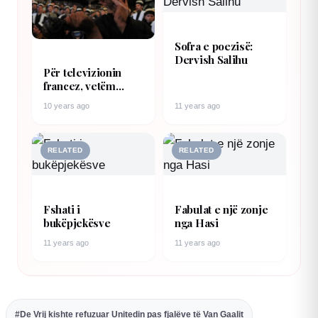
Sofra e poezisë:
Dervish Salihu
Për televizionin
francez, vetëm
dervishët përbëjnë
10 years ago
11 years ago
islamin në Kosovë
(Foto)
RELATED
RELATED
Fshati i
Fabulat e një zonje
bukëpjekësve
nga Hasi
11 years ago
11 years ago
#De Vrij kishte refuzuar Unitedin pas fjalëve të Van Gaalit