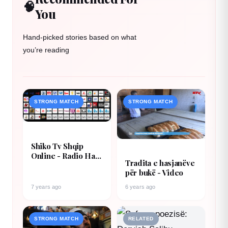
🧠
You
Hand-picked stories based on what
you’re reading
STRONG MATCH
STRONG MATCH
Shiko Tv Shqip
Online - Radio Hasi
Tradita e hasjanëve
Thate
për bukë - Video
7 years ago
6 years ago
STRONG MATCH
RELATED