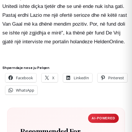
Unitedi ishte diçka tjetër dhe se unë ende nuk isha gati.
Pastaj erdhi Lazio me një ofertë serioze dhe në këtë rast
Van Gaal më ka dhënë mendim pozitiv. Por, në fund doli
se ishte një zgjidhja e mirë”, ka thënë për fund De Vrij
gjatë një interviste me portalin holandeze HeldenOnline.
Shperndaje nese ju Pelqen
Facebook
X
LinkedIn
Pinterest
WhatsApp
AI-POWERED
Recommended For