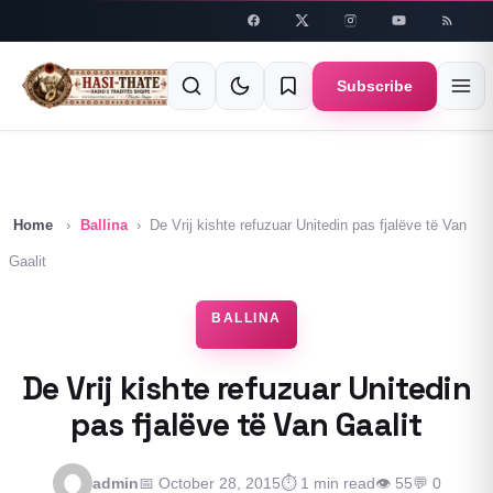
Skip to
content
Subscribe
Home
›
Ballina
›
De Vrij kishte refuzuar Unitedin pas fjalëve të Van
Gaalit
BALLINA
De Vrij kishte refuzuar Unitedin
pas fjalëve të Van Gaalit
admin
📅 October 28, 2015
⏱ 1 min read
👁 55
💬 0