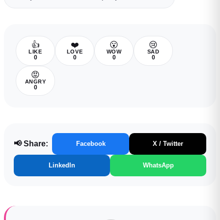
👍
❤️
😮
😢
LIKE
LOVE
WOW
SAD
0
0
0
0
😡
ANGRY
0
📢 Share:
Facebook
X / Twitter
LinkedIn
WhatsApp