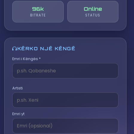
96k
Online
BITRATE
STATUS
KËRKO NJË KËNGË
Emri i Këngës *
Artisti
Emri yt