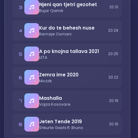
Njeni qan tjetri gezohet
3
20:31
Bujar Qamili
Kur do te behesh nuse
4
20:29
Remzije Osmani
A po knojna tallava 2021
5
20:25
LETA
Zemra ime 2020
6
20:22
Mozzik
Mashalla
7
20:19
Vajza Kosovare
Jeten Tende 2019
8
20:16
Shkurte Gashi ft. Bruno