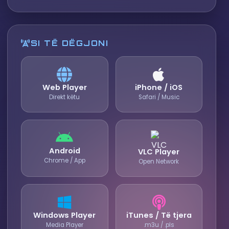
SI TË DËGJONI
Web Player
iPhone / iOS
Direkt këtu
Safari / Music
Android
VLC Player
Chrome / App
Open Network
Windows Player
iTunes / Të tjera
Media Player
.m3u / .pls