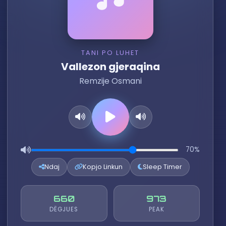
TANI PO LUHET
Vallezon gjeraqina
Remzije Osmani
70%
Ndaj
Kopjo Linkun
Sleep Timer
660
973
DËGJUES
PEAK