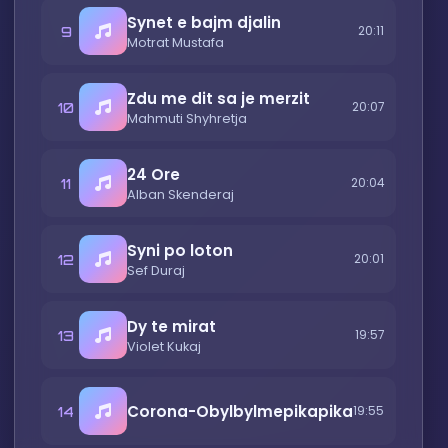
Synet e bajm djalin
9
20:11
Motrat Mustafa
Zdu me dit sa je merzit
10
20:07
Mahmuti Shyhretja
24 Ore
11
20:04
Alban Skenderaj
Syni po loton
12
20:01
Sef Duraj
Dy te mirat
13
19:57
Violet Kukaj
Corona-Obylbylmepikapika
14
19:55