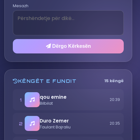
Mesazh
Dërgo Kërkesën
15 këngë
KËNGËT E FUNDIT
qou emine
1
20:39
Bilbilat
Duro Zemer
2
20:35
Taulant Bajraliu